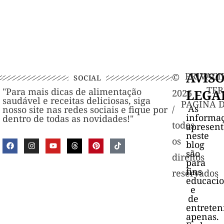
AVIS
PRIVACI
©️
SOCIAL
TER
"Para mais dicas de alimentação
LEGA
2026
saudável e receitas deliciosas, siga
PAGINA 
As
/
nosso site nas redes sociais e fique por
informa
dentro de todas as novidades!"
todos
apresen
neste
os
blog
são
direitos
para
fins
reservados
educacio
e
de
entrete
apenas.