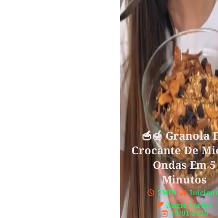
🥣🍯 Granola F
Crocante De Mi
Ondas Em 5
Minutos
7MIN.
Inician
Angie Torres
19/01/2026