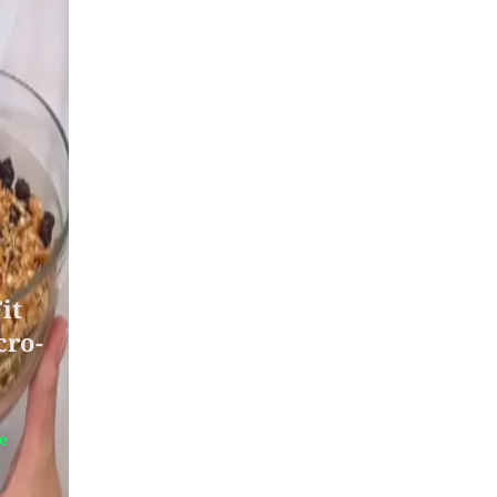
it
cro-
te