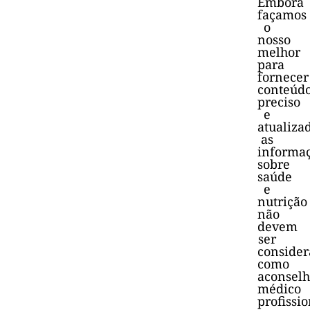
Embora
façamos
o
nosso
melhor
para
fornecer
conteúd
preciso
e
atualiza
as
informa
sobre
saúde
e
nutrição
não
devem
ser
consider
como
aconsel
médico
profissio