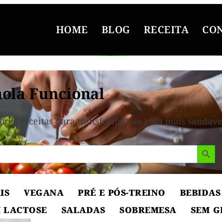
HOME
BLOG
RECEITA
CO
ola Funcional
ores receitas para transforma sua vida mais saudave
Search But
IS
VEGANA
PRÉ E PÓS-TREINO
BEBIDAS
 LACTOSE
SALADAS
SOBREMESA
SEM G