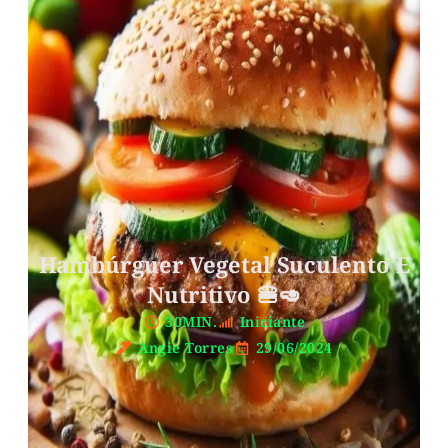
Hambúrguer Vegetal Suculento E
Nutritivo 🍔🥑
30MIN.
Iniciante
Angie Torres
29/06/2024