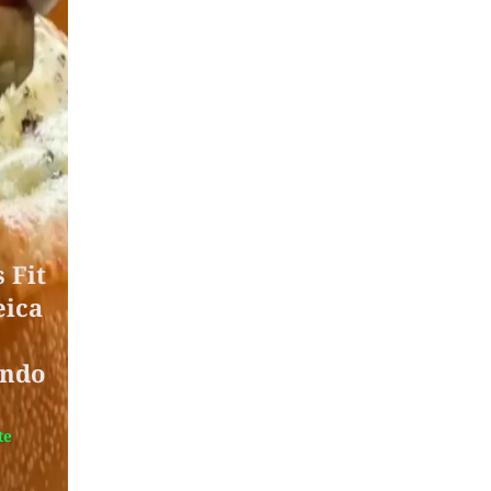
 Fit
eica
endo
te