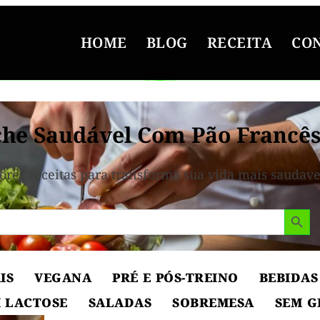
HOME
BLOG
RECEITA
CO
he Saudável Com Pão Francê
ores receitas para transforma sua vida mais saudave
Search But
IS
VEGANA
PRÉ E PÓS-TREINO
BEBIDAS
 LACTOSE
SALADAS
SOBREMESA
SEM G