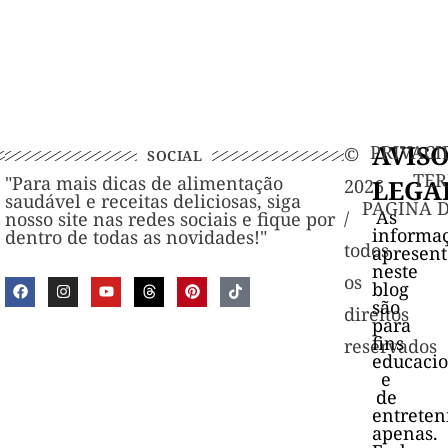
AVIS
PRIVACI
©️
SOCIAL
TER
"Para mais dicas de alimentação
LEGA
2026
saudável e receitas deliciosas, siga
PAGINA 
As
/
nosso site nas redes sociais e fique por
informa
dentro de todas as novidades!"
todos
apresen
neste
os
blog
são
direitos
para
fins
reservados
educacio
e
de
entrete
apenas.