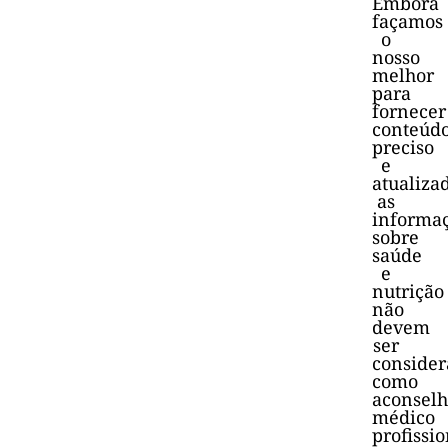
Embora
façamos
o
nosso
melhor
para
fornecer
conteúd
preciso
e
atualiza
as
informa
sobre
saúde
e
nutrição
não
devem
ser
consider
como
aconsel
médico
profissio