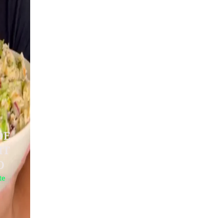
DE
IT
O
te