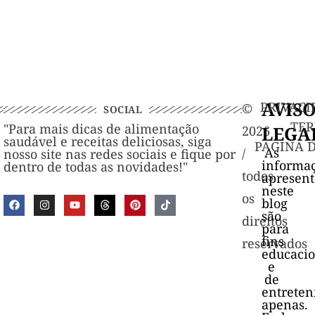
AVIS
PRIVACI
©️
SOCIAL
TER
"Para mais dicas de alimentação
LEGA
2026
saudável e receitas deliciosas, siga
PAGINA 
As
/
nosso site nas redes sociais e fique por
informa
dentro de todas as novidades!"
todos
apresen
neste
os
blog
são
direitos
para
fins
reservados
educacio
e
de
entrete
apenas.