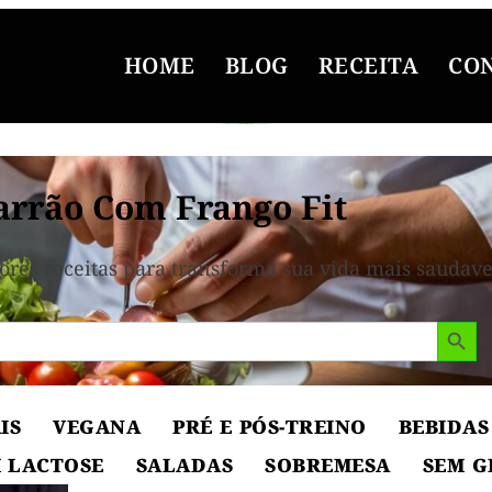
HOME
BLOG
RECEITA
CO
rrão Com Frango Fit
ores receitas para transforma sua vida mais saudave
Search But
IS
VEGANA
PRÉ E PÓS-TREINO
BEBIDAS
 LACTOSE
SALADAS
SOBREMESA
SEM G