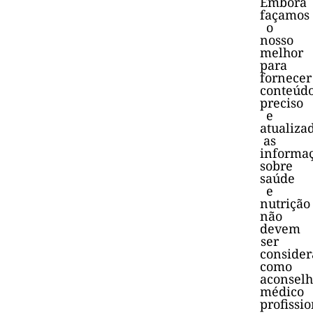
Embora
façamos
o
nosso
melhor
para
fornecer
conteúd
preciso
e
atualiza
as
informa
sobre
saúde
e
nutrição
não
devem
ser
consider
como
aconsel
médico
profissio