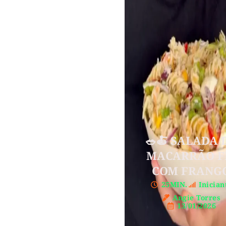
🥗🍝 SALADA 
MACARRÃO F
COM FRANG
25MIN.
Inician
Angie Torres
13/01/2026