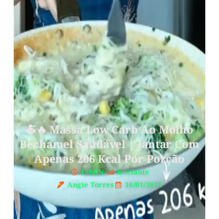
🍝🔥 Massa Low Carb Ao Molho
Bechamel Saudável | Jantar Com
Apenas 206 Kcal Por Porção
15MIN.
Iniciante
Angie Torres
16/01/2026