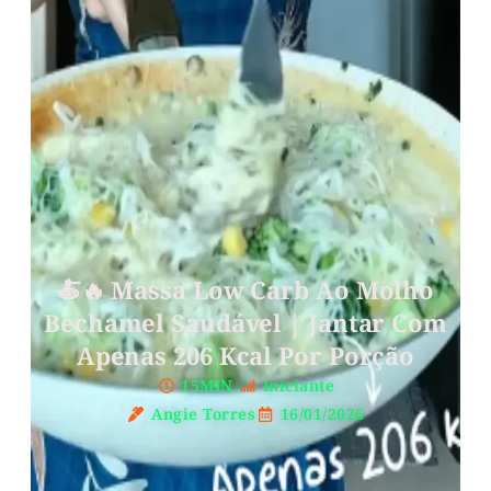
🍝🔥 Massa Low Carb Ao Molho
Bechamel Saudável | Jantar Com
Apenas 206 Kcal Por Porção
15MIN.
Iniciante
Angie Torres
16/01/2026