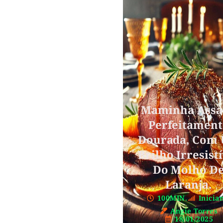
Maminha Assa
Perfeitament
Dourada, Com
Brilho Irresist
Do Molho D
Laranja.
100MIN.
Inicia
Angie Torres
18/01/2025