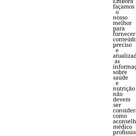
Embora
façamos
o
nosso
melhor
para
fornecer
conteúd
preciso
e
atualiza
as
informa
sobre
saúde
e
nutrição
não
devem
ser
consider
como
aconsel
médico
profissio