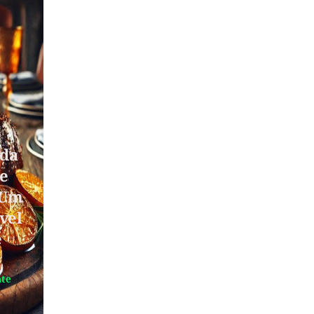
da
e
 Um
ível
e
nte