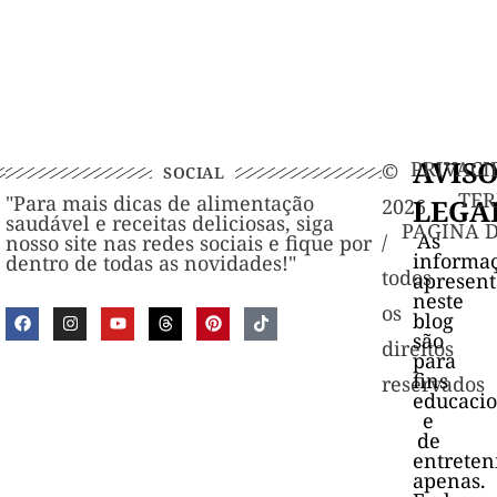
AVIS
PRIVACI
©️
SOCIAL
TER
"Para mais dicas de alimentação
LEGA
2026
saudável e receitas deliciosas, siga
PAGINA 
As
/
nosso site nas redes sociais e fique por
informa
dentro de todas as novidades!"
todos
apresen
neste
os
blog
são
direitos
para
fins
reservados
educacio
e
de
entrete
apenas.