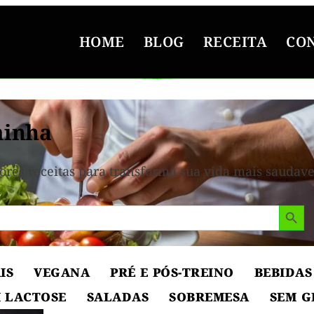
HOME
BLOG
RECEITA
CO
inha
ores receitas para transforma sua vida mais saudave
Search But
IS
VEGANA
PRÉ E PÓS-TREINO
BEBIDAS
 LACTOSE
SALADAS
SOBREMESA
SEM G