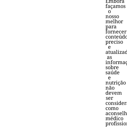
Embora
façamos
o
nosso
melhor
para
fornecer
conteúd
preciso
e
atualiza
as
informa
sobre
saúde
e
nutrição
não
devem
ser
consider
como
aconsel
médico
profissio