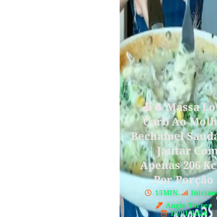
🍝🔥 Massa L
Carb Ao Mol
Bechamel Saud
| Jantar Co
Apenas 206 Kc
Por Porção
15MIN.
Inician
Angie Torres
16/01/2026