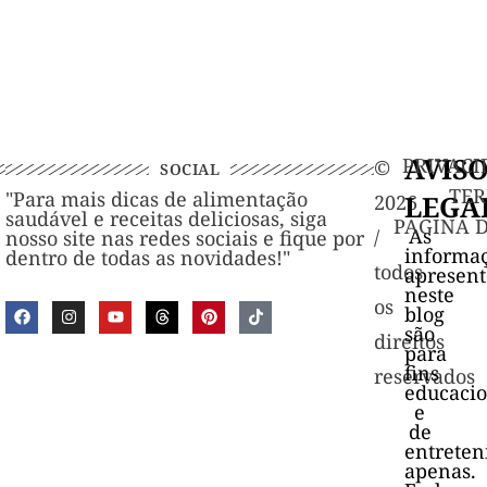
AVIS
PRIVACI
©️
SOCIAL
TER
"Para mais dicas de alimentação
LEGA
2026
saudável e receitas deliciosas, siga
PAGINA 
As
/
nosso site nas redes sociais e fique por
informa
dentro de todas as novidades!"
todos
apresen
neste
os
blog
são
direitos
para
fins
reservados
educacio
e
de
entrete
apenas.