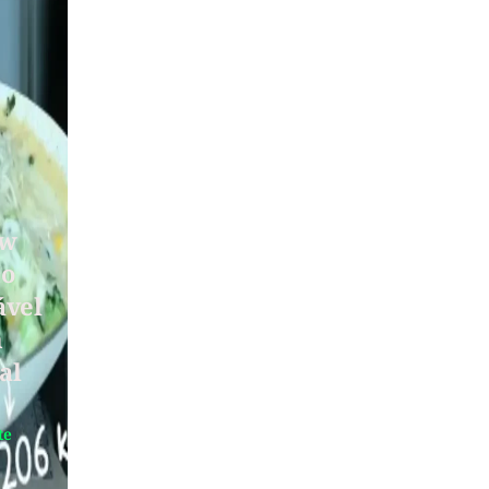
ow
ho
ável
m
al
te