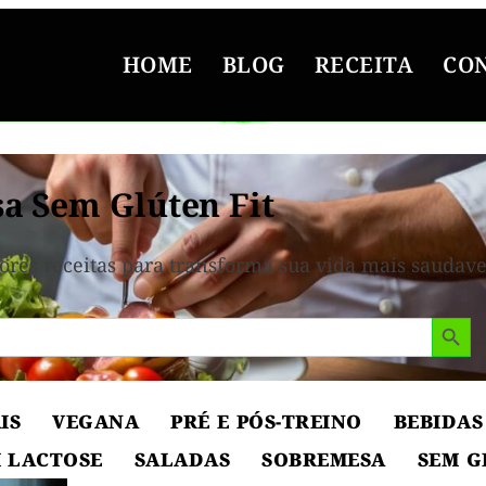
HOME
BLOG
RECEITA
CO
a Sem Glúten Fit
ores receitas para transforma sua vida mais saudave
Search But
IS
VEGANA
PRÉ E PÓS-TREINO
BEBIDAS
 LACTOSE
SALADAS
SOBREMESA
SEM G