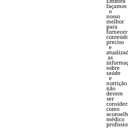
Embora
façamos
o
nosso
melhor
para
fornecer
conteúd
preciso
e
atualiza
as
informa
sobre
saúde
e
nutrição
não
devem
ser
consider
como
aconsel
médico
profissio