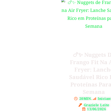
🍗✨ Nuggets 
Frango Fit Na 
Fryer: Lanch
Saudável Rico
Proteínas Par
Semana
20MIN.
Inician
Graziele Leite
13/06/2026