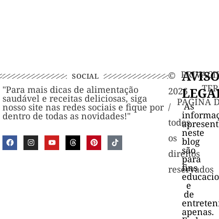
AVIS
PRIVACI
©️
SOCIAL
TER
"Para mais dicas de alimentação
LEGA
2026
saudável e receitas deliciosas, siga
PAGINA 
As
/
nosso site nas redes sociais e fique por
informa
dentro de todas as novidades!"
todos
apresen
neste
os
blog
são
direitos
para
fins
reservados
educacio
e
de
entrete
apenas.