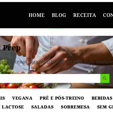
HOME
BLOG
RECEITA
CO
 Prep
ores receitas para transforma sua vida mais saudave
Search But
IS
VEGANA
PRÉ E PÓS-TREINO
BEBIDAS
 LACTOSE
SALADAS
SOBREMESA
SEM G