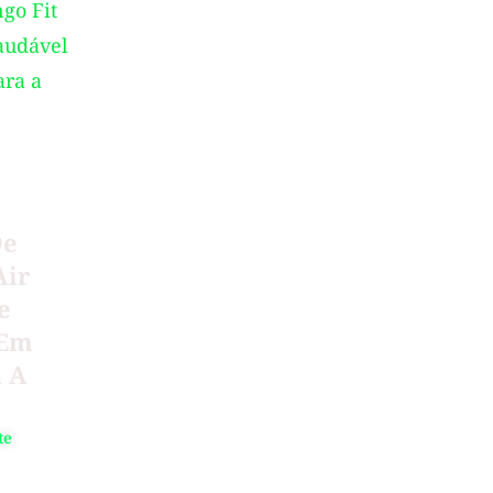
De
Air
e
 Em
a A
te