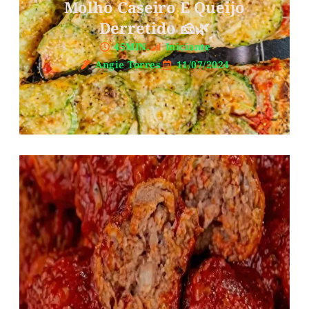
Molho Caseiro E Queijo
Derretido 🧀🌿
45MIN.
Iniciante
Angie Torres
11/07/2024