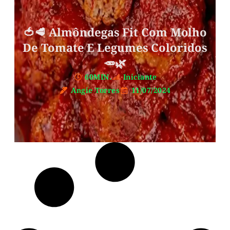
🍅🥩 Almôndegas Fit Com Molho
De Tomate E Legumes Coloridos
🥕🌿
60MIN.
Iniciante
Angie Torres
11/07/2024