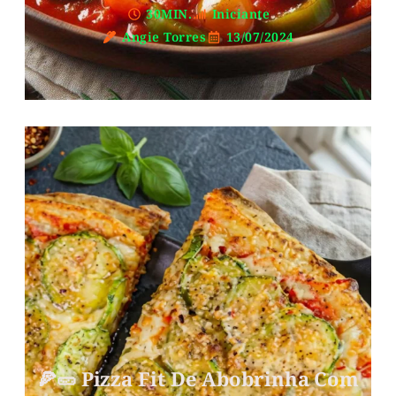
30MIN.
Iniciante
Angie Torres
13/07/2024
🍕🥒 Pizza Fit De Abobrinha Com