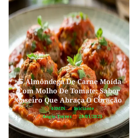
🍝 Almôndega De Carne Moída
Com Molho De Tomate: Sabor
Caseiro Que Abraça O Coração
40MIN.
Iniciante
Angie Torres
28/01/2025