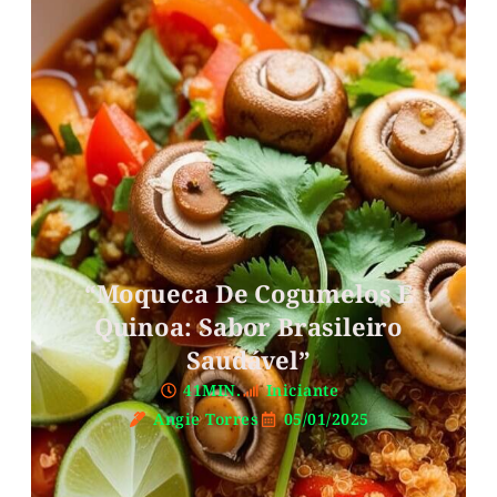
“Moqueca De Cogumelos E
Quinoa: Sabor Brasileiro
Saudável”
41MIN.
Iniciante
Angie Torres
05/01/2025