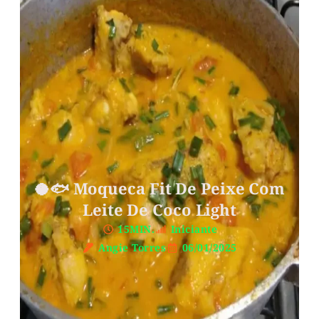
🥥🐟 Moqueca Fit De Peixe Com
Leite De Coco Light
15MIN.
Iniciante
Angie Torres
06/01/2025