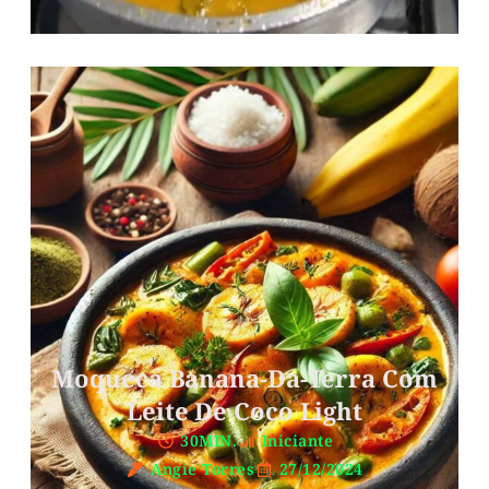
Moqueca Banana-Da-Terra Com
Leite De Coco Light
30MIN.
Iniciante
Angie Torres
27/12/2024