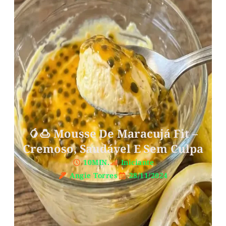
🥭🍮 Mousse De Maracujá Fit –
Cremoso, Saudável E Sem Culpa
10MIN.
Iniciante
Angie Torres
28/11/2024