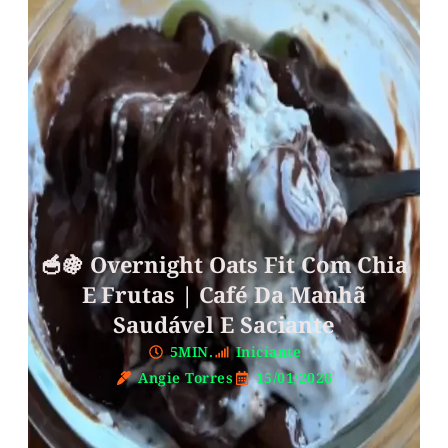
🥣🍇 Overnight Oats Fit Com Chia
E Frutas | Café Da Manhã
Saudável E Saciante
5MIN.
Iniciante
Angie Torres
15/01/2026