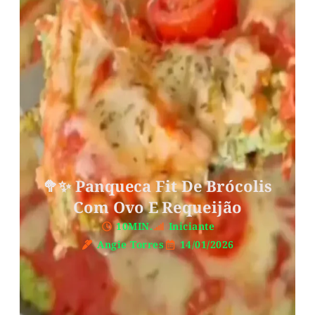
🥦✨ Panqueca Fit De Brócolis
Com Ovo E Requeijão
10MIN.
Iniciante
Angie Torres
14/01/2026