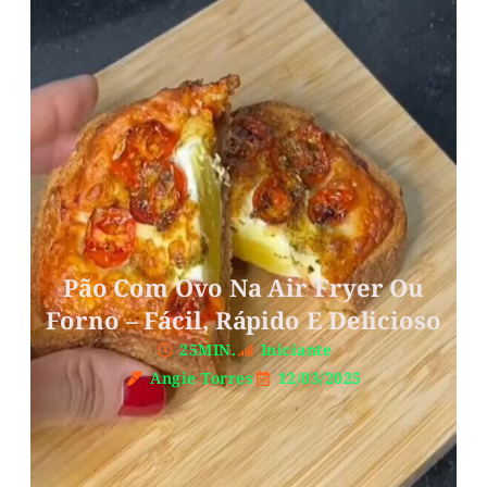
Pão Com Ovo Na Air Fryer Ou
Forno – Fácil, Rápido E Delicioso
25MIN.
Iniciante
Angie Torres
12/03/2025