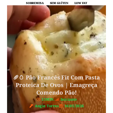
SOBREMESA
SEM GLÚTEN
LOW FAT
🥖🥚 Pão Francês Fit Com Pasta
Proteica De Ovos | Emagreça
Comendo Pão!
15MIN.
Iniciante
Angie Torres
16/01/2026