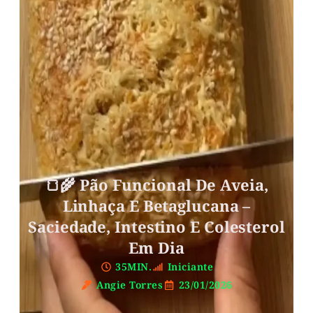
🍞🌾 Pão Funcional De Aveia,
Linhaça E Betaglucana –
Saciedade, Intestino E Colesterol
Em Dia
35MIN.
Iniciante
Angie Torres
23/01/2026