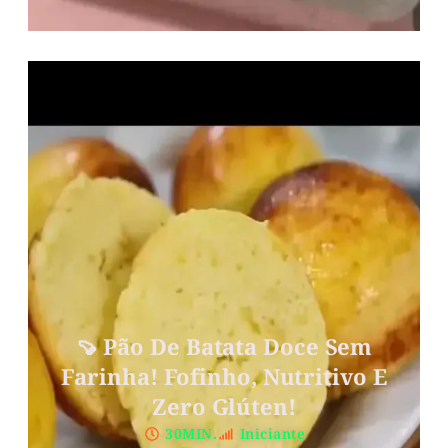
🍠 Pão De Batata Doce Sem
Farinha! Fofinho, Nutritivo E
Zero Glúten!
30MIN.
Iniciante