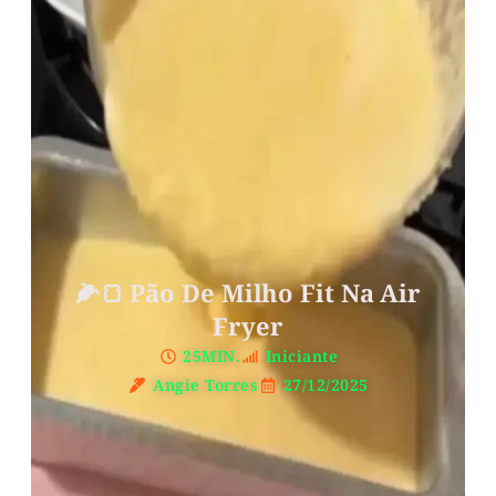
🌽🍞 Pão De Milho Fit Na Air
Fryer
25MIN.
Iniciante
Angie Torres
27/12/2025