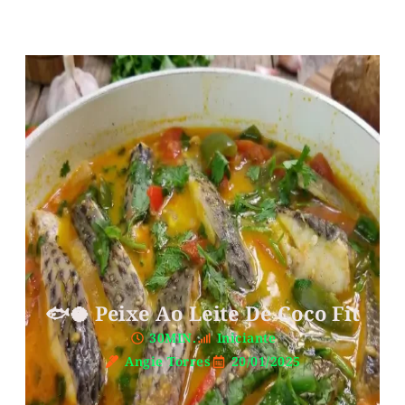
🐟🥥 Peixe Ao Leite De Coco Fit
30MIN.
Iniciante
Angie Torres
20/01/2025