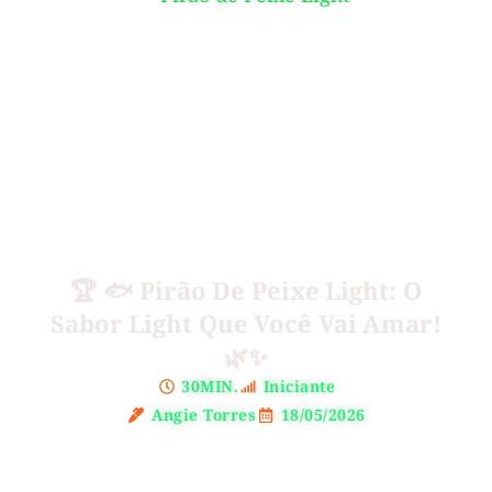
🏆 🐟 Pirão De Peixe Light: O
Sabor Light Que Você Vai Amar!
🌿✨
30MIN.
Iniciante
Angie Torres
18/05/2026