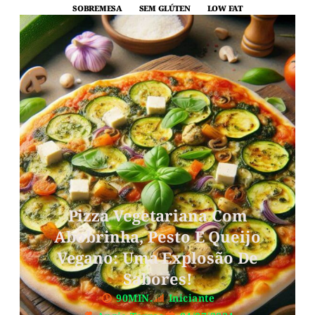
SOBREMESA
SEM GLÚTEN
LOW FAT
Pizza Vegetariana Com
Abobrinha, Pesto E Queijo
Vegano: Uma Explosão De
Sabores!
90MIN.
Iniciante