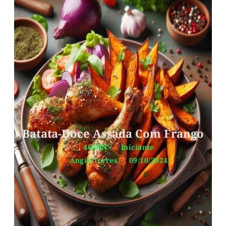
Batata-Doce Assada Com Frango
46MIN.
Iniciante
Angie Torres
09/10/2024