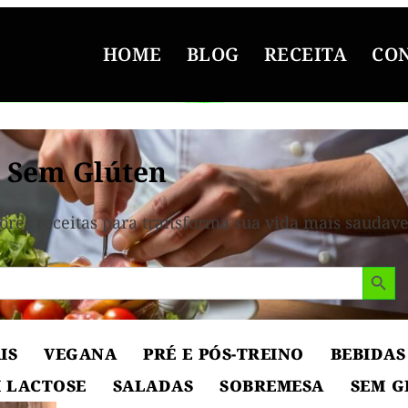
HOME
BLOG
RECEITA
CO
 Sem Glúten
ores receitas para transforma sua vida mais saudave
Search But
IS
VEGANA
PRÉ E PÓS-TREINO
BEBIDAS
 LACTOSE
SALADAS
SOBREMESA
SEM G