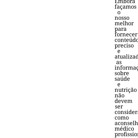
Embora
façamos
o
nosso
melhor
para
fornecer
conteúd
preciso
e
atualiza
as
informa
sobre
saúde
e
nutrição
não
devem
ser
consider
como
aconsel
médico
profissio