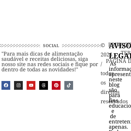
AVIS
PRIVACI
©️
SOCIAL
TER
"Para mais dicas de alimentação
LEGA
2026
saudável e receitas deliciosas, siga
PAGINA 
As
/
nosso site nas redes sociais e fique por
informa
dentro de todas as novidades!"
todos
apresen
neste
os
blog
são
direitos
para
fins
reservados
educacio
e
de
entrete
apenas.