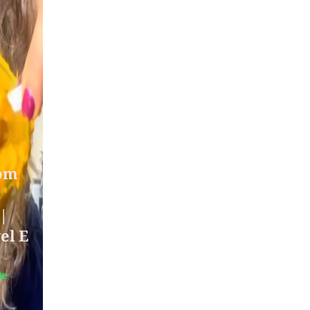
Com
|
el E
te