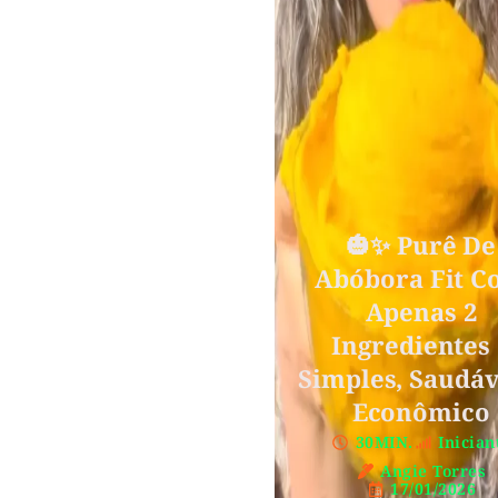
🎃✨ Purê De
Abóbora Fit 
Apenas 2
Ingredientes 
Simples, Saudáv
Econômico
30MIN.
Inician
Angie Torres
17/01/2026