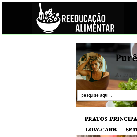
Purê
As melh
Search
for:
PRATOS PRINCIPA
LOW-CARB
SEM