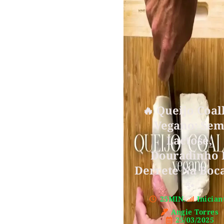
🔥 Queijo Coa
Vegano: Se
Lactose,
Douradinho 
Derrete Na Boca
✨
25MIN.
Inician
Angie Torres
25/03/2025