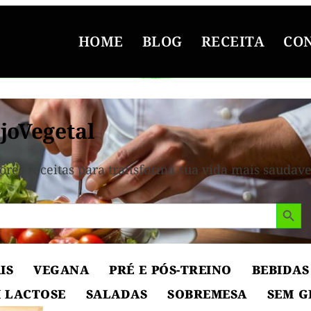
HOME
BLOG
RECEITA
CO
joVegetal
ores receitas para transforma sua vida mais saudave
Search But
IS
VEGANA
PRÉ E PÓS-TREINO
BEBIDAS
 LACTOSE
SALADAS
SOBREMESA
SEM G