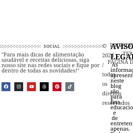
AVIS
PRIVACI
©️
SOCIAL
TER
"Para mais dicas de alimentação
LEGA
2026
saudável e receitas deliciosas, siga
PAGINA 
As
/
nosso site nas redes sociais e fique por
informa
dentro de todas as novidades!"
todos
apresen
neste
os
blog
são
direitos
para
fins
reservados
educacio
e
de
entrete
apenas.