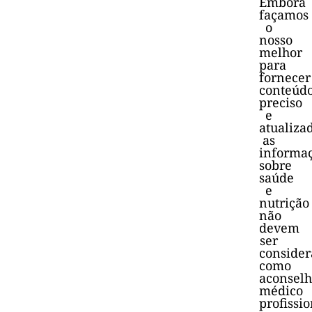
Embora
façamos
o
nosso
melhor
para
fornecer
conteúd
preciso
e
atualiza
as
informa
sobre
saúde
e
nutrição
não
devem
ser
consider
como
aconsel
médico
profissio