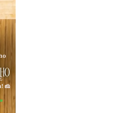
lho
m
E
! 🧀
te