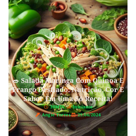
🥗 Salada Moringa Com Quinoa E
Frango Desfiado: Nutrição, Cor E
Sabor Em Uma Só Receita!
30MIN.
Iniciante
Angie Torres
29/06/2024