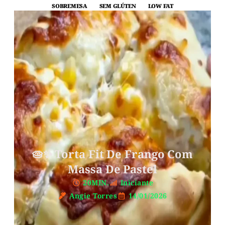
SOBREMESA
SEM GLÚTEN
LOW FAT
🥧✨ Torta Fit De Frango Com
Massa De Pastel
20MIN.
Iniciante
Angie Torres
14/01/2026