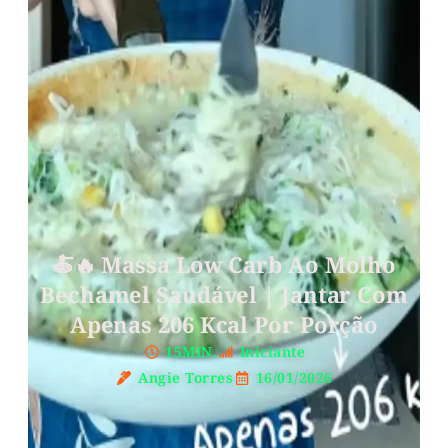
🍝🔥 Massa Low Carb Ao Molho
Bechamel Saudável | Jantar Com
Apenas 206 Kcal Por Porção
15MIN.
Iniciante
Angie Torres
16/01/2026