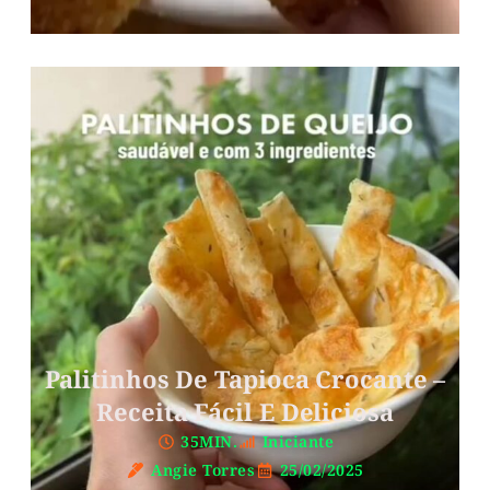
Palitinhos De Tapioca Crocante –
Receita Fácil E Deliciosa
35MIN.
Iniciante
Angie Torres
25/02/2025