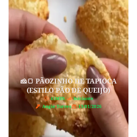
🧀🍞 PÃOZINHO DE TAPIOCA
(ESTILO PÃO DE QUEIJO)
45MIN.
Iniciante
Angie Torres
13/01/2026