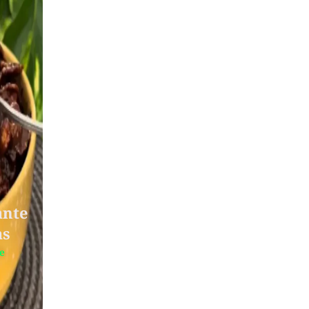
ante
as
te