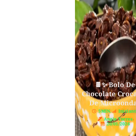
🍫✨ Bolo De
Chocolate Croc
De Microond
5MIN.
Inician
Angie Torres
20/01/2026