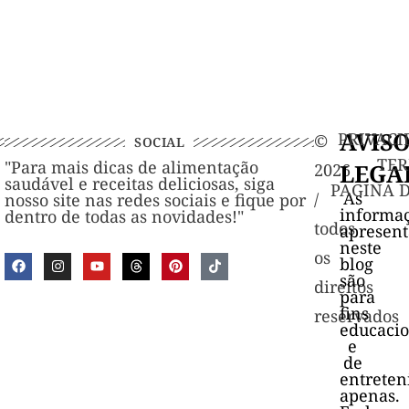
AVIS
PRIVACI
©️
SOCIAL
TER
"Para mais dicas de alimentação
LEGA
2026
saudável e receitas deliciosas, siga
PAGINA 
As
/
nosso site nas redes sociais e fique por
informa
dentro de todas as novidades!"
todos
apresen
neste
os
blog
são
direitos
para
fins
reservados
educacio
e
de
entrete
apenas.