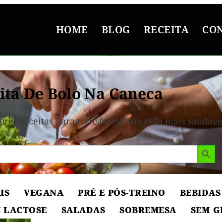
HOME
BLOG
RECEITA
CO
ita De Bolo Na Caneca
ores receitas para transforma sua vida mais saudave
Search But
IS
VEGANA
PRÉ E PÓS-TREINO
BEBIDAS
 LACTOSE
SALADAS
SOBREMESA
SEM G