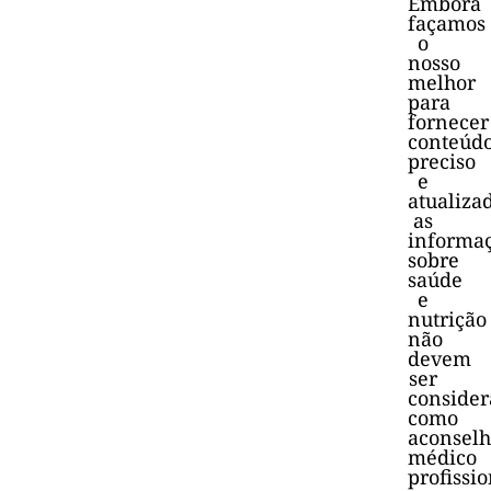
Embora
façamos
o
nosso
melhor
para
fornecer
conteúd
preciso
e
atualiza
as
informa
sobre
saúde
e
nutrição
não
devem
ser
consider
como
aconsel
médico
profissio