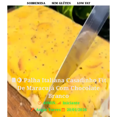
SOBREMESA
SEM GLÚTEN
LOW FAT
🍫🍋 Palha Italiana Casadinho Fit
De Maracujá Com Chocolate
Branco
40MIN.
Iniciante
Angie Torres
20/01/2026