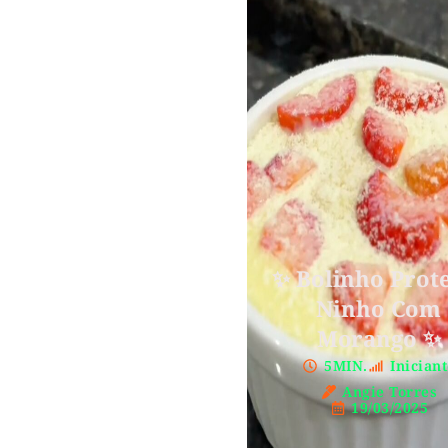
✨ Bolinho Prot
Ninho Com
Morango ✨
5MIN.
Inician
Angie Torres
19/03/2025