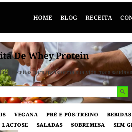
HOME
BLOG
RECEITA
CO
ita De Whey Protein
ores receitas para transforma sua vida mais saudave
Search But
IS
VEGANA
PRÉ E PÓS-TREINO
BEBIDAS
 LACTOSE
SALADAS
SOBREMESA
SEM G