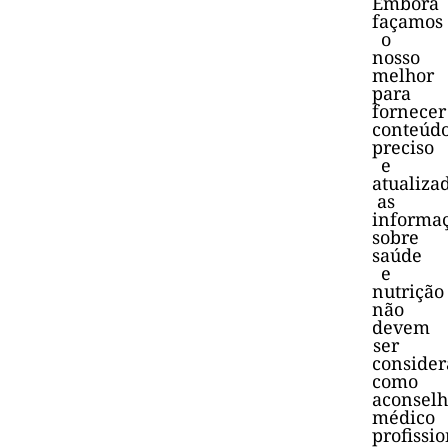
Embora
façamos
o
nosso
melhor
para
fornecer
conteúd
preciso
e
atualiza
as
informa
sobre
saúde
e
nutrição
não
devem
ser
consider
como
aconsel
médico
profissio