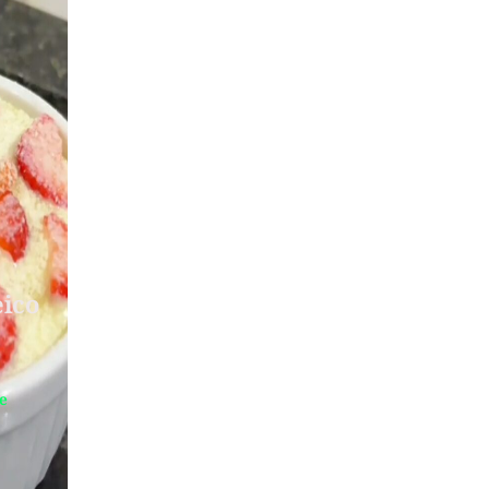
eico
te