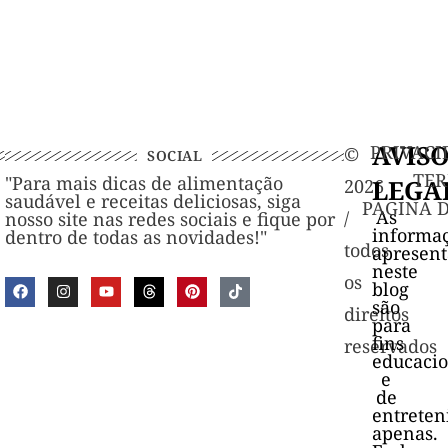
AVIS
PRIVACI
©️
SOCIAL
TER
"Para mais dicas de alimentação
LEGA
2026
saudável e receitas deliciosas, siga
PAGINA 
As
/
nosso site nas redes sociais e fique por
informa
dentro de todas as novidades!"
todos
apresen
neste
os
blog
são
direitos
para
fins
reservados
educacio
e
de
entrete
apenas.