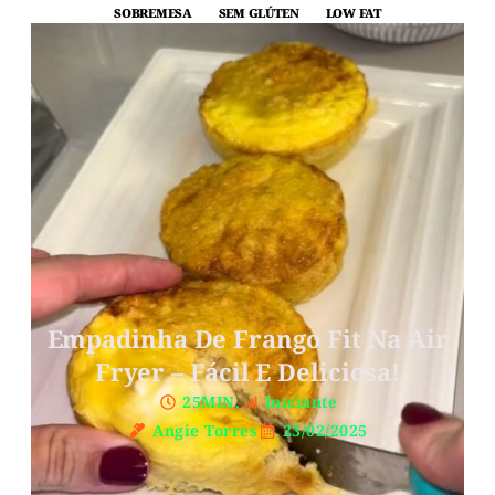
SOBREMESA
SEM GLÚTEN
LOW FAT
Empadinha De Frango Fit Na Air
Fryer – Fácil E Deliciosa!
25MIN.
Iniciante
Angie Torres
23/02/2025