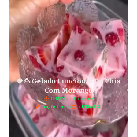
🍓🍮 Gelado Funcional De Chia
Com Morango
10MIN.
Iniciante
Angie Torres
24/01/2026