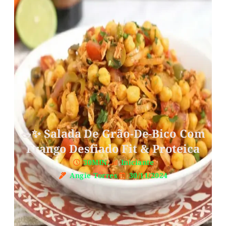
🥗✨ Salada De Grão-De-Bico Com
Frango Desfiado Fit & Proteica
30MIN.
Iniciante
Angie Torres
30/11/2024