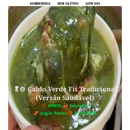
SOBREMESA
SEM GLÚTEN
LOW FAT
🥬🍲 Caldo Verde Fit Tradicional
(Versão Saudável)
40MIN.
Iniciante
Angie Torres
27/10/2024