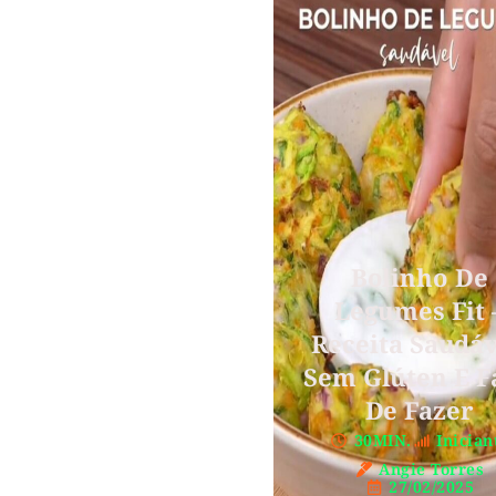
Bolinho De
Legumes Fit 
Receita Saudáv
Sem Glúten E F
De Fazer
30MIN.
Inician
Angie Torres
27/02/2025