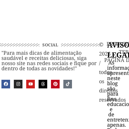
AVIS
PRIVACI
©️
SOCIAL
TER
"Para mais dicas de alimentação
LEGA
2026
saudável e receitas deliciosas, siga
PAGINA 
As
/
nosso site nas redes sociais e fique por
informa
dentro de todas as novidades!"
todos
apresen
neste
os
blog
são
direitos
para
fins
reservados
educacio
e
de
entrete
apenas.