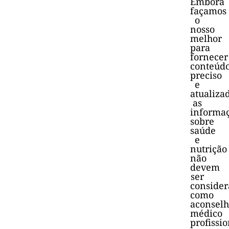
Embora
façamos
o
nosso
melhor
para
fornecer
conteúd
preciso
e
atualiza
as
informa
sobre
saúde
e
nutrição
não
devem
ser
consider
como
aconsel
médico
profissio