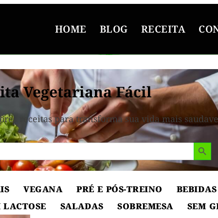
HOME
BLOG
RECEITA
CO
ita Vegetariana Fácil
ores receitas para transforma sua vida mais saudave
Search But
IS
VEGANA
PRÉ E PÓS-TREINO
BEBIDAS
 LACTOSE
SALADAS
SOBREMESA
SEM G