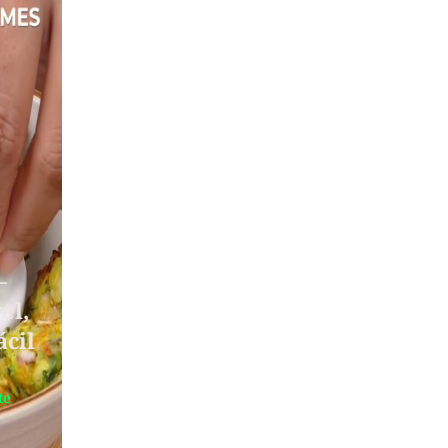
–
el,
ácil
te