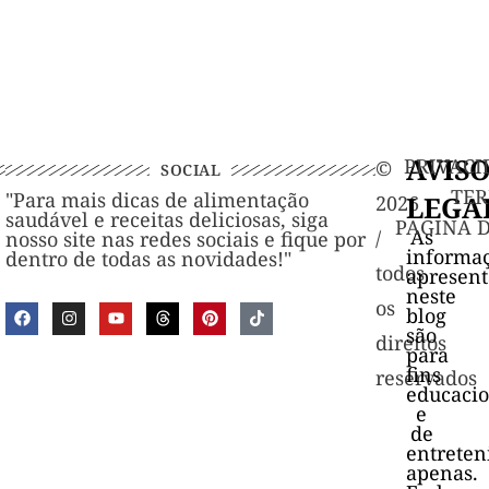
AVIS
PRIVACI
©️
SOCIAL
TER
"Para mais dicas de alimentação
LEGA
2026
saudável e receitas deliciosas, siga
PAGINA 
As
/
nosso site nas redes sociais e fique por
informa
dentro de todas as novidades!"
todos
apresen
neste
os
blog
são
direitos
para
fins
reservados
educacio
e
de
entrete
apenas.