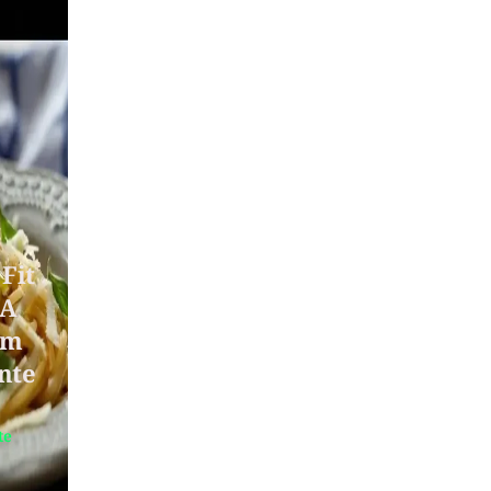
Fit
 A
Em
nte
te