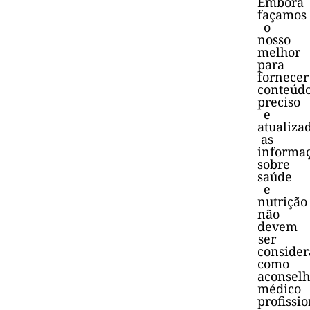
Embora
façamos
o
nosso
melhor
para
fornecer
conteúd
preciso
e
atualiza
as
informa
sobre
saúde
e
nutrição
não
devem
ser
consider
como
aconsel
médico
profissio