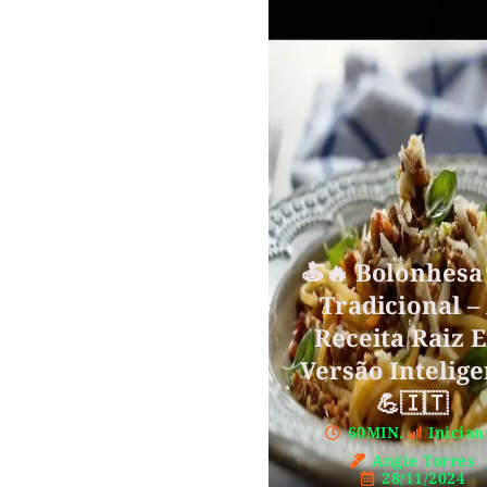
🍝🔥 Bolonhesa 
Tradicional –
Receita Raiz 
Versão Intelige
💪🇮🇹
60MIN.
Inician
Angie Torres
28/11/2024