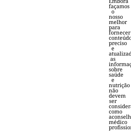
Embora
façamos
o
nosso
melhor
para
fornecer
conteúd
preciso
e
atualiza
as
informa
sobre
saúde
e
nutrição
não
devem
ser
consider
como
aconsel
médico
profissio