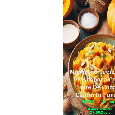
Macarrão Crem
De Abóbora C
Leite De Coco
Conforto Pur
40MIN.
Inician
Angie Torres
27/06/2024