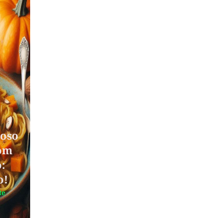
oso
om
:
o!
te