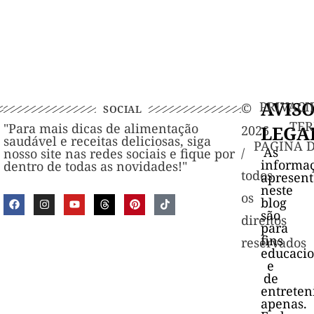
AVIS
PRIVACI
©️
SOCIAL
TER
"Para mais dicas de alimentação
LEGA
2026
saudável e receitas deliciosas, siga
PAGINA 
As
/
nosso site nas redes sociais e fique por
informa
dentro de todas as novidades!"
todos
apresen
neste
os
blog
são
direitos
para
fins
reservados
educacio
e
de
entrete
apenas.