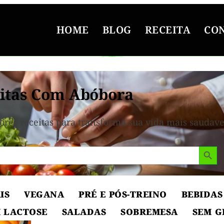
HOME
BLOG
RECEITA
CO
itas Com Abóbora
ores receitas para transforma sua vida mais saudave
Search But
IS
VEGANA
PRÉ E PÓS-TREINO
BEBIDAS
 LACTOSE
SALADAS
SOBREMESA
SEM G