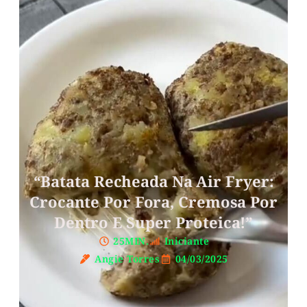
“Batata Recheada Na Air Fryer:
Crocante Por Fora, Cremosa Por
Dentro E Super Proteica!”
25MIN.
Iniciante
Angie Torres
04/03/2025