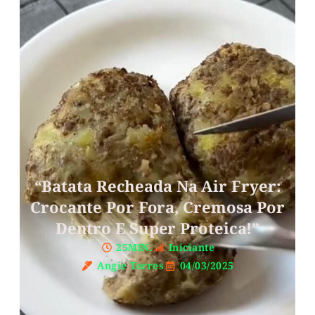
“Batata Recheada Na Air Fryer:
Crocante Por Fora, Cremosa Por
Dentro E Super Proteica!”
25MIN.
Iniciante
Angie Torres
04/03/2025