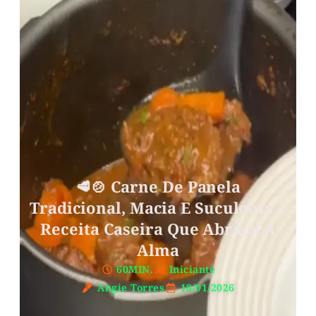
🥩🍲 Carne De Panela
Tradicional, Macia E Suculenta |
Receita Caseira Que Abraça A
Alma
60MIN.
Iniciante
Angie Torres
18/01/2026