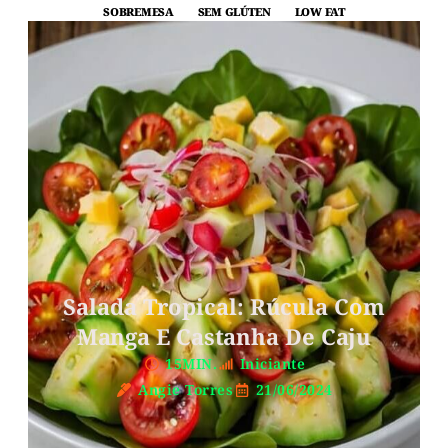
SOBREMESA
SEM GLÚTEN
LOW FAT
Salada Tropical: Rúcula Com
Manga E Castanha De Caju
15MIN.
Iniciante
Angie Torres
21/06/2024