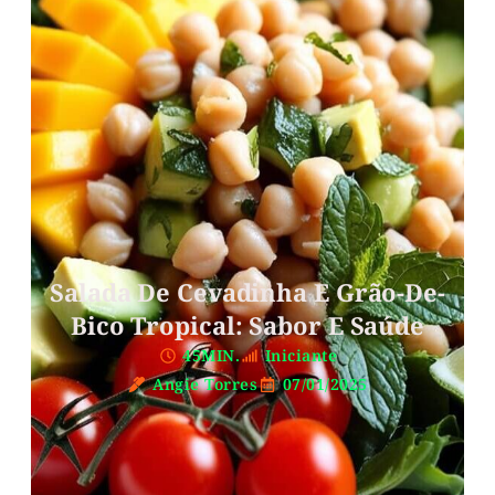
Salada De Cevadinha E Grão-De-
Bico Tropical: Sabor E Saúde
45MIN.
Iniciante
Angie Torres
07/01/2025