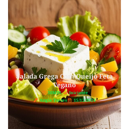
Salada Grega Com Queijo Feta
Vegano
30MIN.
Iniciante
Angie Torres
15/12/2024