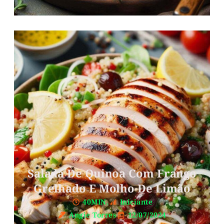
Salada De Quinoa Com Frango
Grelhado E Molho De Limão
40MIN.
Iniciante
Angie Torres
12/07/2024