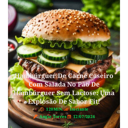
Hambúrguer De Carne Caseiro
Com Salada No Pão De
Hambúrguer Sem Lactose: Uma
Explosão De Sabor Fit!
120MIN.
Iniciante
Angie Torres
12/07/2024