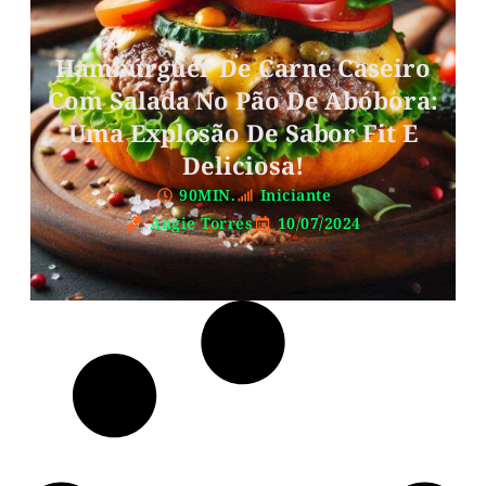
Hambúrguer De Carne Caseiro
Com Salada No Pão De Abóbora:
Uma Explosão De Sabor Fit E
Deliciosa!
90MIN.
Iniciante
Angie Torres
10/07/2024