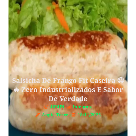
Salsicha De Frango Fit Caseira 🤤
🔥 Zero Industrializados E Sabor
De Verdade
40MIN.
Iniciante
Angie Torres
18/11/2025