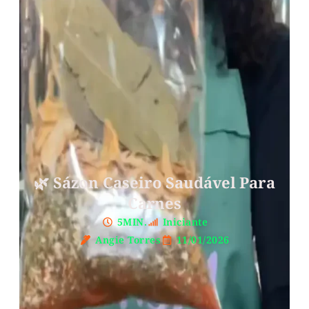
🌿 Sázon Caseiro Saudável Para
Carnes
5MIN.
Iniciante
Angie Torres
11/01/2026