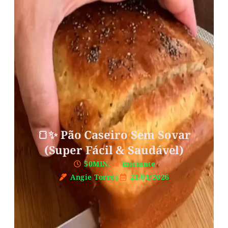
🍞✨ Pão Caseiro Sem Sovar
(Super Fácil & Saudável)
50MIN.
Iniciante
Angie Torres
21/01/2026