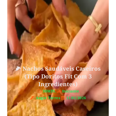
🌽 Nachos Saudáveis Caseiros
(tipo Doritos Fit Com 3
Ingredientes)
30MIN.
Iniciante
Angie Torres
11/01/2026