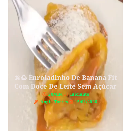
🍌🍮 Enroladinho De Banana Fit
Com Doce De Leite Sem Açúcar
20MIN.
Iniciante
Angie Torres
15/01/2026